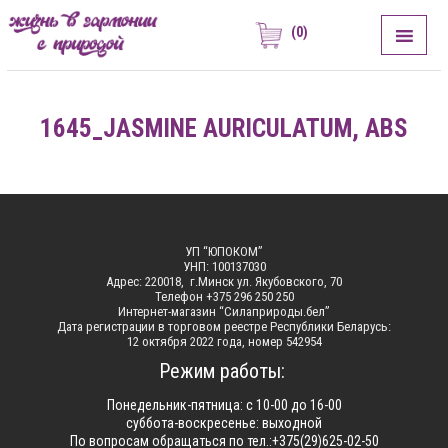
(0)
ЖИЗНЬ В ГАРМОНИИ С ПРИРОДОЙ
Сила Природы
1645_JASMINE AURICULATUM, ABS
УП “ЮПОКОМ”
УНП: 100137030
Адрес: 220018, г.Минск ул. Якубовского, 70
Телефон +375 296 250 250
Интернет-магазин “Силаприроды.бел”
Дата регистрации в торговом реестре Республики Беларусь:
12 октября 2022 года, номер 542954
Режим работы:
Понедельник-пятница: с 10-00 до 16-00
суббота-воскресенье: выходной
По вопросам обращаться по тел.:+375(29)625-02-50