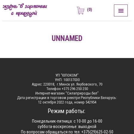
(0)
ЖИЗНЬ В ГАРМОНИИ С ПРИРОДОЙ
Сила Природы
UNNAMED
УП “ЮПОКОМ”
УНП: 100137030
Адрес: 220018, г.Минск ул. Якубовского, 70
Телефон +375 296 250 250
Интернет-магазин “Силаприроды.бел”
Дата регистрации в торговом реестре Республики Беларусь:
12 октября 2022 года, номер 542954
Режим работы:
Понедельник-пятница: с 10-00 до 16-00
суббота-воскресенье: выходной
По вопросам обращаться по тел.:+375(29)625-02-50