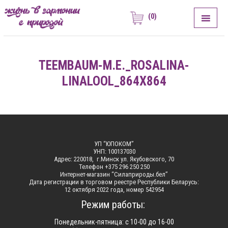
(0)
ЖИЗНЬ В ГАРМОНИИ С ПРИРОДОЙ
Сила Природы
TEEMBAUM-M.E._ROSALINA-
LINALOOL_864X864
УП “ЮПОКОМ”
УНП: 100137030
Адрес: 220018, г.Минск ул. Якубовского, 70
Телефон +375 296 250 250
Интернет-магазин “Силаприроды.бел”
Дата регистрации в торговом реестре Республики Беларусь:
12 октября 2022 года, номер 542954
Режим работы:
Понедельник-пятница: с 10-00 до 16-00