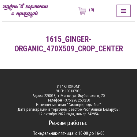
(0)
ЖИЗНЬ В ГАРМОНИИ С ПРИРОДОЙ
Сила Природы
1615_GINGER-
ORGANIC_470X509_CROP_CENTER
УП “ЮПОКОМ”
УНП: 100137030
Адрес: 220018, г.Минск ул. Якубовского, 70
Телефон +375 296 250 250
Интернет-магазин “Силаприроды.бел”
Дата регистрации в торговом реестре Республики Беларусь:
12 октября 2022 года, номер 542954
Режим работы:
Понедельник-пятница: с 10-00 до 16-00